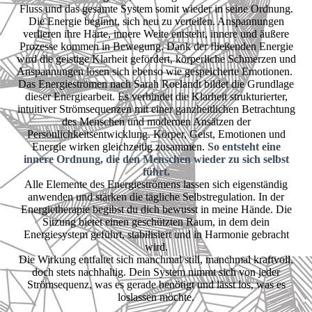
Fluss und das gesamte System somit wieder in seine Ordnung.
Die Energie beginnt, sich neu zu verteilen. Anspannungen
verlieren ihre Härte, innere Weite entsteht, innere und äußere
Prozesse kommen in Bewegung. Dank der fließenden Energie
wird die geistige Klarheit gefördert, körperliche Schmerzen und
Anspannungen lösen sich ebenso wie gespeicherte Emotionen.
Das Energieströmen nach Sarah Roelandt bildet die Grundlage
dieser Energiearbeit. Es verbindet die Klarheit strukturierter,
intuitiver Strömsequenzen mit einer ganzheitlichen Betrachtung
des Menschen und modernen Ansätzen der
Persönlichkeitsentwicklung. Körper, Geist, Emotionen und
Energie wirken gleichzeitig zusammen.
So entsteht eine
innere Ordnung, die den Menschen wieder zu sich selbst
führt.
Alle Elemente des Energieströmens lassen sich eigenständig
anwenden und stärken die tägliche Selbstregulation. In der
Energietherapie begibst du dich bewusst in meine Hände. Die
Sitzung bietet einen geschützten Raum, in dem dein
Energiesystem geführt, stabilisiert und in Harmonie gebracht
wird.
Die Wirkung entfaltet sich manchmal still, manchmal kraftvoll,
doch stets nachhaltig. Dein System nimmt sich von jeder
Strömsequenz, was es gerade benötigt und lässt los, was es
loslassen möchte.