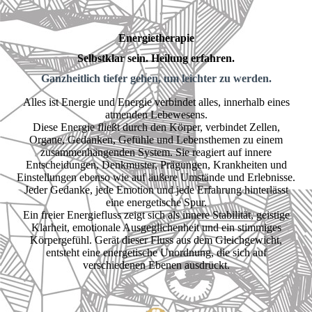
Energietherapie
Selbstklar sein. Heilung erfahren.
Ganzheitlich tie
fer geh
en, um leichter zu werden.
Alles ist Energie und Energie verbindet alles, innerhalb eines
atmenden Lebewesens.
Diese Energie fließt durch den Körper, verbindet Zellen,
Organe, Gedanken, Gefühle und Lebensthemen zu einem
zusammenhängenden System. Sie reagiert auf innere
Entscheidungen, Denkmuster, Prägungen, Krankheiten und
Einstellungen ebenso wie auf äußere Umstände und Erlebnisse.
Jeder Gedanke, jede Emotion und jede Erfahrung hinterlässt
eine energetische Spur.
Ein freier Energiefluss zeigt sich als innere Stabilität, geistige
Klarheit, emotionale Ausgeglichenheit und ein stimmiges
Körpergefühl. Gerät dieser Fluss aus dem Gleichgewicht,
entsteht eine energetische Unordnung, die sich auf
verschiedenen Ebenen ausdrückt.