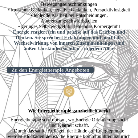
Bewegungseinschränkungen
• kreisende Gedanken, negative Gedanken, Perspektivlosigkeit
• fehlende Klarheit bei Entscheidungen,
Abgrenzungsschwierigkeiten
• geringes Selbstwertgefühl, fehlendes Körpergefühl
Energie reagiert fein und präzise auf das Erleben und
Denken. Sie spreichert Erfahrungen und macht die
Wechselwirkung von inneren Zusammenhängen und
äußen Umständen sichtbar - in jedem Alter.
Zu den Energietherapie Angeboten
Wie Energietherapie ganzheitlich wirkt
Energietherapie setzt dort an, wo Energie Orientierung sucht
und Klarheit schafft.
Durch das sanfte Auflegen der Hände auf Energiepunkte
werden Blockaden gelöst, die Energie kommt in ihren natürlich