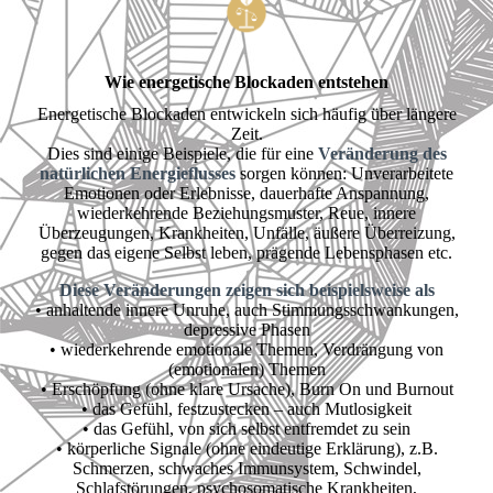
Wie energetische Blockaden entstehen
Energetische Blockaden entwickeln sich häufig über längere
Zeit.
Dies sind einige Beispiele, die für eine
Veränderung des
natürlichen Energieflusses
sorgen können: Unverarbeitete
Emotionen oder Erlebnisse, dauerhafte Anspannung,
wiederkehrende Beziehungsmuster, Reue, innere
Überzeugungen, Krankheiten, Unfälle, äußere Überreizung,
gegen das eigene Selbst leben, prägende Lebensphasen etc.
Diese Veränderungen zeigen sich beispielsweise als
• anhaltende innere Unruhe, auch Stimmungsschwankungen,
depressive Phasen
• wiederkehrende emotionale Themen, Verdrängung von
(emotionalen) Themen
• Erschöpfung (ohne klare Ursache), Burn On und Burnout
• das Gefühl, festzustecken – auch Mutlosigkeit
• das Gefühl, von sich selbst entfremdet zu sein
• körperliche Signale (ohne eindeutige Erklärung), z.B.
Schmerzen, schwaches Immunsystem, Schwindel,
Schlafstörungen, psychosomatische Krankheiten,