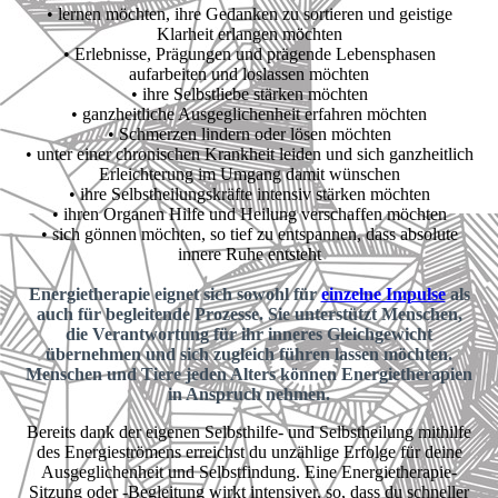
• lernen möchten, ihre Gedanken zu sortieren und geistige
Klarheit erlangen möchten
• Erlebnisse, Prägungen und prägende Lebensphasen
aufarbeiten und loslassen möchten
• ihre Selbstliebe stärken möchten
• ganzheitliche Ausgeglichenheit erfahren möchten
• Schmerzen lindern oder lösen möchten
• unter einer chronischen Krankheit leiden und sich ganzheitlich
Erleichterung im Umgang damit wünschen
• ihre Selbstheilungskräfte intensiv stärken möchten
• ihren Organen Hilfe und Heilung verschaffen möchten
• sich gönnen möchten, so tief zu entspannen, dass absolute
innere Ruhe entsteht
Energietherapie eignet sich sowohl für
einzelne Impulse
als
auch für begleitende Prozesse. Sie unterstützt Menschen,
die Verantwortung für ihr inneres Gleichgewicht
übernehmen und sich zugleich führen lassen möchten.
Menschen und Tiere jeden Alters können Energietherapien
in Anspruch nehmen.
Bereits dank der eigenen Selbsthilfe- und Selbstheilung mithilfe
des Energieströmens erreichst du unzählige Erfolge für deine
Ausgeglichenheit und Selbstfindung. Eine Energietherapie-
Sitzung oder -Begleitung wirkt intensiver, so, dass du schneller