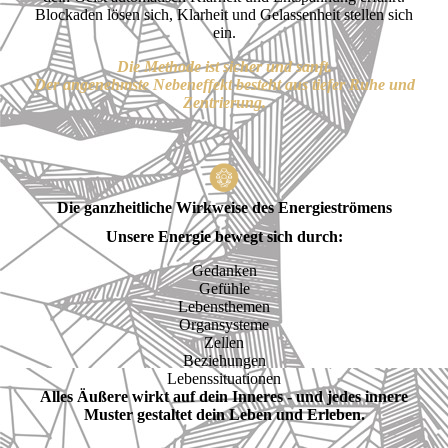
Blockaden lösen sich, Klarheit und Gelassenheit stellen sich
ein.
Die Methode ist sicher und sanft.
Der angenehmste Nebeneffekt besteht aus tiefer Ruhe und
Zentrierung.
Die ganzheitliche Wirkweise des Energieströmens
Unsere Energie bewegt sich durch:
Gedanken
Gefühle
Lebensthemen
Organsysteme
Zellen
Beziehungen
Lebenssituationen
Alles Äußere wirkt auf dein Inneres - und jedes innere
Muster gestaltet dein Leben und Erleben.