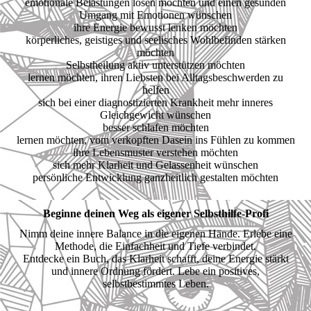
emotionale Belastungen lösen möchten und einen gesunden
Umgang mit Emotionen wünschen
ihre Energie bewusst lenken möchten
körperliches, geistiges und seelisches Wohlbefinden stärken
möchten
Selbstheilung aktiv unterstützen möchten
lernen möchten, ihren Liebsten bei Alltagsbeschwerden zu
helfen
sich bei einer diagnostizierten Krankheit mehr inneres
Gleichgewicht wünschen
besser schlafen möchten
lernen möchten, vom verkopften Dasein ins Fühlen zu kommen
ihre Lebensmuster verstehen möchten
sich mehr Klarheit und Gelassenheit wünschen
persönliche Entwicklung ganzheitlich gestalten möchten
Beginne deinen Weg als eigener Selbsthilfe-Profi
Nimm deine innere Balance in die eigenen Hände. Erlebe eine
Methode, die Einfachheit und Tiefe verbindet.
Entdecke ein Buch, das Klarheit schafft, deine Energie stärkt
und innere Ordnung fördert. Lebe ein positives,
selbstbestimmtes Leben.