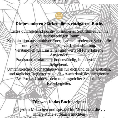
Die besonderen Stärken dieses einzigarten Buchs
Erstes durchgehend positiv formuliertes Selbsthilfebuch im
deutschsprachigen Raum.
Kombination aus intuitiver Energiearbeit, moderner Selbsthilfe
und ganzheitlicher, positiver Lebensführung.
Verständlich für Einsteiger und wertvoll für erfahrene
Anwender.
Praxisnah, strukturiert, bodenständig, humorvoll und
tiefgehend.
Umfangreiches Nachschlagewerk für dich und deine Liebsten,
und täglicher Begleiter zugleich.- Auch dank des integrierten
A6 Pocket Guides - dein umfangreicher Selbsthilfe-
Reisebegleiter.
Für wen ist das Buch geeignet
Für
jeden
Menschen und speziell für Menschen, die …
innere Ruhe aufbauen möchten