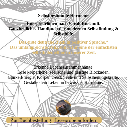
Selbstbestimmte Harmonie
Energieströmen nach Sarah Roelandt.
Ganzheitliches Handbuch der modernen Selbstfindung &
Selbsthilfe.
Das erste deutsche Buch in positiver Sprache.*
Das umfangreichste Praxisbuch für eine der einfachsten
Selbsthilfemethoden unserer Zeit.
Erkenne Lebenszusammenhänge.
Löse körperliche, seelische und geistige Blockaden.
Stärke Energie, Körper, Geist, Seele und Selbstheilungskräfte.
Gestalte dein Leben in bewusster Harmonie.
Zur Buchbestellung | Leseprobe anfordern