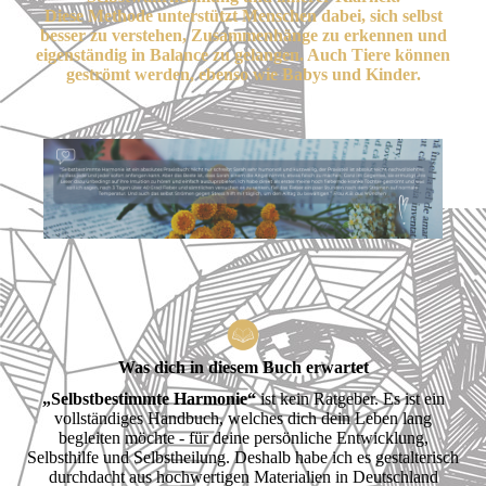
Diese Methode unterstützt Menschen dabei, sich selbst
besser zu verstehen, Zusammenhänge zu erkennen und
eigenständig in Balance zu gelangen. Auch Tiere können
geströmt werden, ebenso wie Babys und Kinder.
Was dich in diesem Buch erwartet
„Selbstbestimmte Harmonie“
ist kein Ratgeber. Es ist ein
vollständiges Handbuch, welches dich dein Leben lang
begleiten möchte - für deine persönliche Entwicklung,
Selbsthilfe und Selbstheilung. Deshalb habe ich es gestalterisch
durchdacht aus hochwertigen Materialien in Deutschland