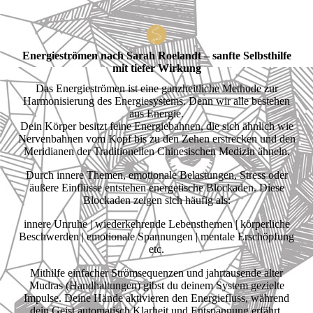
Energieströmen nach Sarah Roelandt – sanfte Selbsthilfe
mit tiefer Wirkung
Das Energieströmen ist eine ganzheitliche Methode zur
Harmonisierung des Energiesystems. Denn wir alle bestehen
aus Energie.
Dein Körper besitzt feine Energiebahnen, die sich ähnlich wie
Nervenbahnen vom Kopf bis zu den Zehen erstrecken und den
Meridianen der Traditionellen Chinesischen Medizin ähneln.
Durch innere Themen, emotionale Belastungen, Stress oder
äußere Einflüsse entstehen energetische Blockaden. Diese
Blockaden zeigen sich häufig als:
innere Unruhe | wiederkehrende Lebensthemen | körperliche
Beschwerden | emotionale Spannungen | mentale Erschöpfung
etc.
Mithilfe einfacher Strömsequenzen und jahrtausende alter
Mudras (Handhaltungen) gibst du deinem System gezielte
Impulse. Deine Hände aktivieren den Energiefluss, während
dein Geist automatisch Klarheit und Entspannung erfährt.