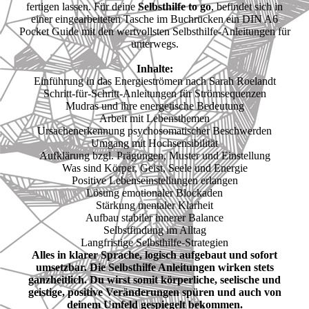
fertigen lassen. Für deine
Selbsthilfe to go
, befindet sich in
einer eingearbeiteten Tasche im Buchrücken ein DIN A6
Pocket Guide mit den wertvollsten Selbsthilfe-Anleitungen für
unterwegs.
Inhalte:
Einführung in das Energieströmen nach Sarah Roelandt
Schritt-für-Schritt-Anleitungen für Strömsequenzen
Mudras und ihre energetische Bedeutung
Arbeit mit Lebensthemen
Ursachenerkennung psychosomatischer Beschwerden
Umgang mit Hochsensibilität
Aufklärung bzgl. Prägungen, Muster und Einstellung
Was sind Körper, Geist, Seele und Energie
Positive Lebenseinstellungen erlangen
Lösung emotionaler Blockaden
Stärkung mentaler Klarheit
Aufbau stabiler innerer Balance
Selbstfindung im Alltag
Langfristige Selbsthilfe-Strategien
Alles in klarer Sprache, logisch aufgebaut und sofort
umsetzbar. Die Selbsthilfe Anleitungen wirken stets
ganzheitlich. Du wirst somit körperliche, seelische und
geistige, positive Veränderungen spüren und auch von
deinem Umfeld gespiegelt bekommen.