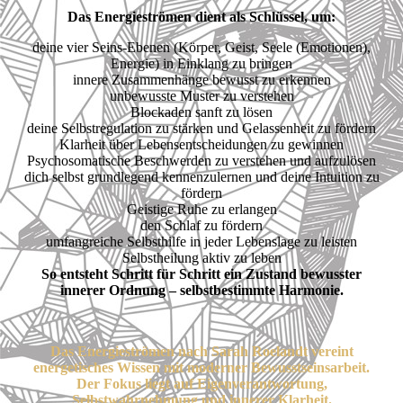
Das Energieströmen dient als Schlüssel, um:
deine vier Seins-Ebenen (Körper, Geist, Seele (Emotionen),
Energie) in Einklang zu bringen
innere Zusammenhänge bewusst zu erkennen
unbewusste Muster zu verstehen
Blockaden sanft zu lösen
deine Selbstregulation zu stärken und Gelassenheit zu fördern
Klarheit über Lebensentscheidungen zu gewinnen
Psychosomatische Beschwerden zu verstehen und aufzulösen
dich selbst grundlegend kennenzulernen und deine Intuition zu
fördern
Geistige Ruhe zu erlangen
den Schlaf zu fördern
umfangreiche Selbsthilfe in jeder Lebenslage zu leisten
Selbstheilung aktiv zu leben
So entsteht Schritt für Schritt ein Zustand bewusster
innerer Ordnung – selbstbestimmte Harmonie.
Das Energieströmen nach Sarah Roelandt vereint
energetisches Wissen mit moderner Bewusstseinsarbeit.
Der Fokus liegt auf Eigenverantwortung,
Selbstwahrnehmung und innerer Klarheit.