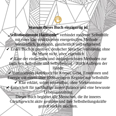
Warum dieses Buch einzigartig ist
„Selbstbestimmte Harmonie“
verbindet moderne Selbsthilfe
mit einer klar strukturierten energetischen Methode –
verständlich, praxisnah, ganzheitlich und tiefgehend.
✔ Erstes Buch in positiver, deutscher Sprache; vollständig ohne
die Worte
nicht, aber, eigentlich
✔ Eine der einfachsten und umfangreichsten Methoden zur
täglichen Selbsthilfe und Selbstheilung - durch Auflegen der
Hände
✔ Umfassendes Handbuch für Körper, Geist, Emotionen und
Energie mit einem über 1000-zeiligem Register zur Selbsthilfe
✔ Klar erklärt, sofort anwendbar, ohne Vorkenntnisse
✔ Entwickelt für nachhaltige innere Balance und eine bewusste
Lebensgestaltung
Dieses Buch begleitet alle Menschen, die ihr inneres
Gleichgewicht aktiv gestalten und ihre Selbstheilungskräfte
gezielt stärken möchten.